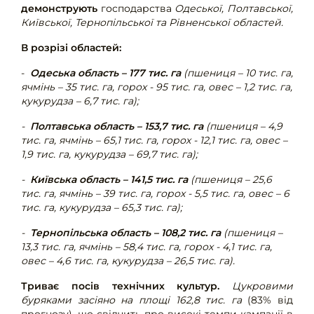
демонструють
господарства
Одеської, Полтавської,
Київської, Тернопільської та Рівненської областей.
В розрізі областей:
-
Одеська область – 177 тис. га
(пшениця – 10 тис. га,
ячмінь – 35 тис. га, горох - 95 тис. га, овес – 1,2 тис. га,
кукурудза – 6,7 тис. га);
-
Полтавська область – 153,7 тис. га
(пшениця – 4,9
тис. га, ячмінь – 65,1 тис. га, горох - 12,1 тис. га, овес –
1,9 тис. га, кукурудза – 69,7 тис. га);
-
Київська область – 141,5 тис. га
(пшениця – 25,6
тис. га, ячмінь – 39 тис. га, горох - 5,5 тис. га, овес – 6
тис. га, кукурудза – 65,3 тис. га);
-
Тернопільська область – 108,2 тис. га
(пшениця –
13,3 тис. га, ячмінь – 58,4 тис. га, горох - 4,1 тис. га,
овес – 4,6 тис. га, кукурудза – 26,5 тис. га).
Триває посів технічних культур.
Цукровими
буряками засіяно на площі 162,8 тис. га
(83% від
прогнозу), що свідчить про високі темпи кампанії в