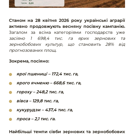
Станом на 28 квітня 2026 року українські аграрії
активно продовжують весняну посівну кампанію.
Загалом за всіма категоріями господарств уже
засіяно 1 698,4 тис. га ярих зернових та
зернобобових культур, що становить 28% від
прогнозованих площ.
Зокрема, посіяно:
ярої пшениці – 172,4 тис. га,
ярого ячменю – 668,6 тис. га,
гороху – 248,2 тис. га,
вівса – 129,8 тис. га,
кукурудзи – 437,4 тис. га,
проса – 2,1 тис. га.
Найбільші темпи сівби зернових та зернобобових