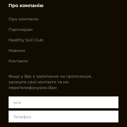
Про компанію
Про компанію
Партнерам
Healthy Soil Club
Новини
Контакти
Якщо у Вас є запитання чи пропозиція,
залиште свої контакти та ми
перетелефонуємо Вам