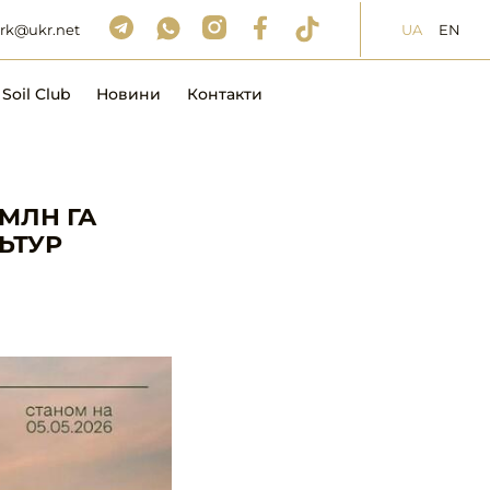
UA
EN
rk@ukr.net
Soil Club
Новини
Контакти
 МЛН ГА
ЬТУР