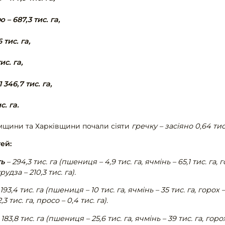
 – 687,3 тис. га,
6 тис. га,
тис. га,
 346,7 тис. га,
с. га.
Сумщини та Харківщини почали сіяти
гречку – засіяно 0,64 тис.
тей:
ть
– 294,3 тис. га (пшениця – 4,9 тис. га, ячмінь – 65,1 тис. га, го
урудза – 210,3 тис. га).
193,4 тис. га (пшениця – 10 тис. га, ячмінь – 35 тис. га, горох – 
,3 тис. га, просо – 0,4 тис. га).
 183,8 тис. га (пшениця – 25,6 тис. га, ячмінь – 39 тис. га, горох 