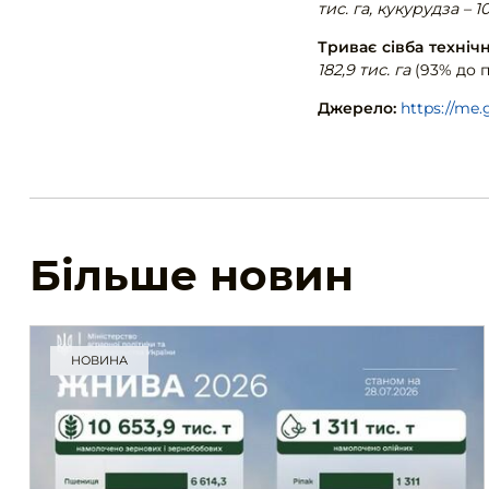
тис. га, кукурудза – 10
Триває сівба технічн
182,9 тис. га
(93% до 
Джерело:
https://me
Більше новин
НОВИНА