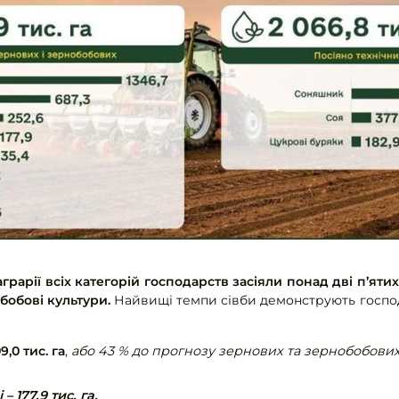
аграрії всіх категорій господарств засіяли понад дві п’ят
бобові культури.
Найвищі темпи сівби демонструють госпо
,0 тис. га
,
або 43 % до прогнозу зернових та зернобобових
– 177,9 тис. га,