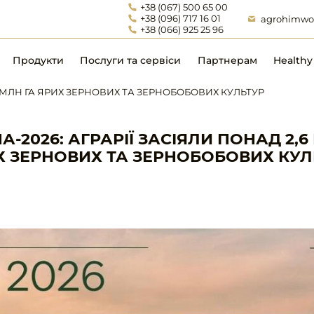
+38 (067) 500 65 00
+38 (096) 717 16 01
agrohimwo
+38 (066) 925 25 96
Продукти
Послуги та сервіси
Партнерам
Healthy 
,6 МЛН ГА ЯРИХ ЗЕРНОВИХ ТА ЗЕРНОБОБОВИХ КУЛЬТУР
Стимулятори росту та
Агропідтримка
мікродобрива
А-2026: АГРАРІЇ ЗАСІЯЛИ ПОНАД 2,6
Юридичний супровід
Х ЗЕРНОВИХ ТА ЗЕРНОБОБОВИХ КУЛ
Інокулянти та інші
Технічна підтримка
мікробіологічні продукти
Бухгалтерський супровід
Засоби захисту рослин
Посівний матеріал
Добрива