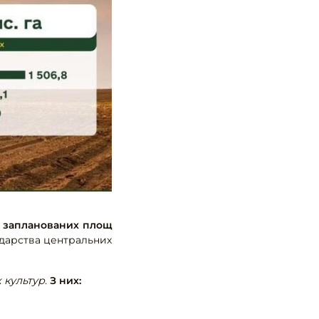
их запланованих площ
дарства центральних
 культур
.
З них: