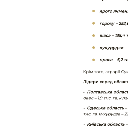
ярого ячменю
гороху – 252,
вівса – 135,4 
кукурудзи – 1
проса – 5,2 ти
Крім того, аграрії 
Лідери серед облас
-
Полтавська облас
овес – 1,9 тис. га, кук
-
Одеська область
– 
тис. га, кукурудза – 22
-
Київська область
–