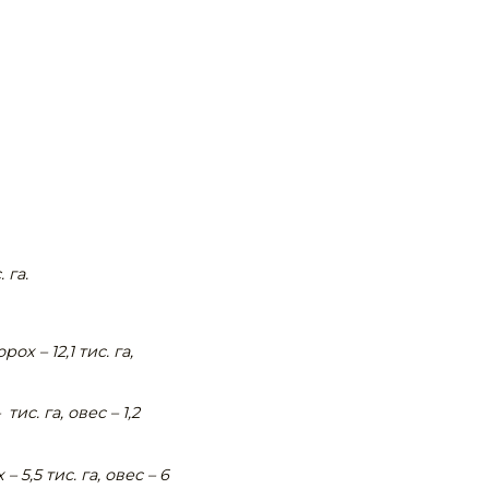
 га.
рох – 12,1 тис. га,
тис. га, овес – 1,2
– 5,5 тис. га, овес – 6