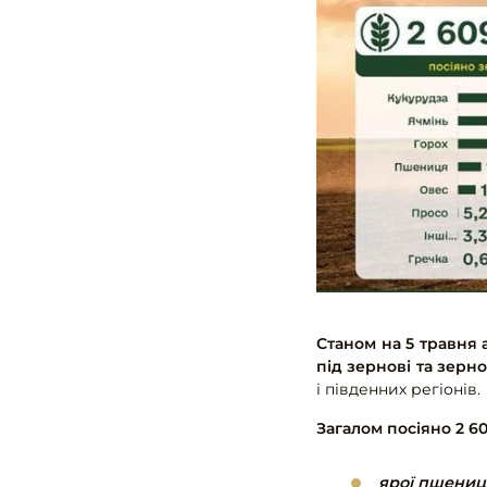
Станом на 5 травня 
під зернові та зерно
і південних регіонів.
Загалом посіяно 2 609
ярої пшениці 