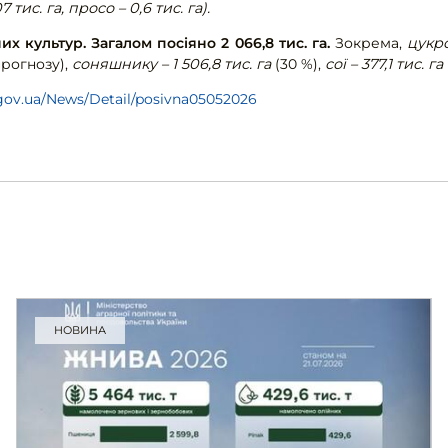
7 тис. га, просо – 0,6 тис. га).
их культур. Загалом посіяно 2 066,8 тис. га.
Зокрема,
цукро
прогнозу),
соняшнику – 1 506,8 тис. га
(30 %),
сої – 377,1 тис. га
.gov.ua/News/Detail/posivna05052026
НОВИНА