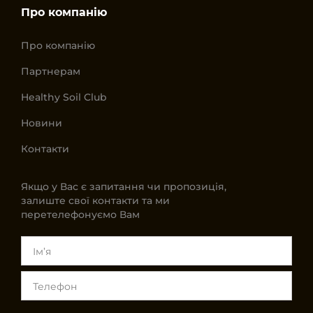
Про компанію
Про компанію
Партнерам
Healthy Soil Club
Новини
Контакти
Якщо у Вас є запитання чи пропозиція,
залиште свої контакти та ми
перетелефонуємо Вам