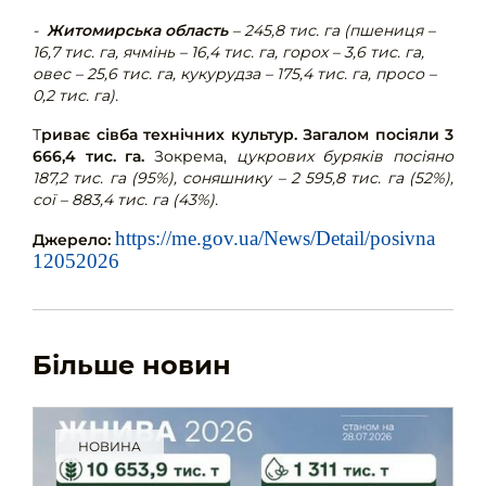
-
Житомирська область
– 245,8 тис. га (пшениця –
16,7 тис. га, ячмінь – 16,4 тис. га, горох – 3,6 тис. га,
овес – 25,6 тис. га, кукурудза – 175,4 тис. га, просо –
0,2 тис. га).
Т
риває сівба технічних культур. Загалом посіяли 3
666,4 тис. га.
Зокрема,
цукрових буряків посіяно
187,2 тис. га (95%), соняшнику – 2 595,8 тис. га (52%),
сої – 883,4 тис. га (43%).
https://me.gov.ua/News/Detail/posivna
Джерело:
12052026
Більше новин
НОВИНА