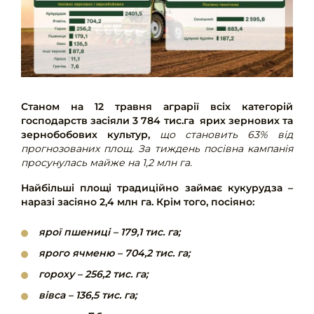
Станом на 12 травня аграрії всіх категорій
господарств засіяли 3 784 тис.га ярих зернових та
зернобобових культур,
що становить 63% від
прогнозованих площ. За тиждень посівна кампанія
просунулась майже на 1,2 млн га.
Найбільші площі традиційно займає кукурудза –
наразі засіяно 2,4 млн га. Крім того, посіяно:
ярої пшениці – 179,1 тис. га;
ярого ячменю – 704,2 тис. га;
гороху – 256,2 тис. га;
вівса – 136,5 тис. га;