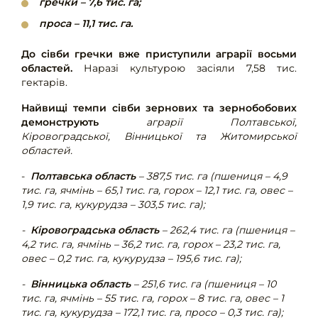
гречки – 7,6 тис. га;
проса – 11,1 тис. га.
До сівби гречки вже приступили аграрії восьми
областей.
Наразі культурою засіяли 7,58 тис.
гектарів.
Найвищі темпи сівби зернових та зернобобових
демонструють
аграрії Полтавської,
Кіровоградської, Вінницької та Житомирської
областей.
-
Полтавська область
– 387,5 тис. га (пшениця – 4,9
тис. га, ячмінь – 65,1 тис. га, горох – 12,1 тис. га, овес –
1,9 тис. га, кукурудза – 303,5 тис. га);
-
Кіровоградська область
– 262,4 тис. га (пшениця –
4,2 тис. га, ячмінь – 36,2 тис. га, горох – 23,2 тис. га,
овес – 0,2 тис. га, кукурудза – 195,6 тис. га);
-
Вінницька область
– 251,6 тис. га (пшениця – 10
тис. га, ячмінь – 55 тис. га, горох – 8 тис. га, овес – 1
тис. га, кукурудза – 172,1 тис. га, просо – 0,3 тис. га);