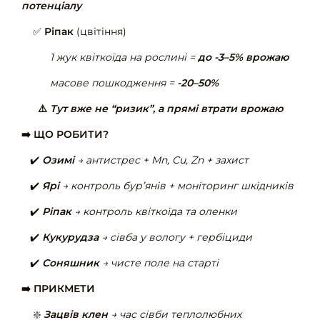
потенціалу
✅
Ріпак
(цвітіння)
1 жук квіткоїда на рослині =
до -3–5% врожаю
масове пошкодження =
-20–50%
⚠️
Тут вже не “ризик”, а прямі втрати врожаю
➡️ ЩО РОБИТИ?
✔️
Озимі
→ антистрес + Mn, Cu, Zn + захист
✔️
Ярі
→ контроль бур’янів + моніторинг шкідників
✔️
Ріпак
→ контроль квіткоїда та оленки
✔️
Кукурудза
→ сівба у вологу + гербіциди
✔️
Соняшник
→ чисте поле на старті
➡️ ПРИКМЕТИ
❇️
Зацвів клен
→ час сівби теплолюбних