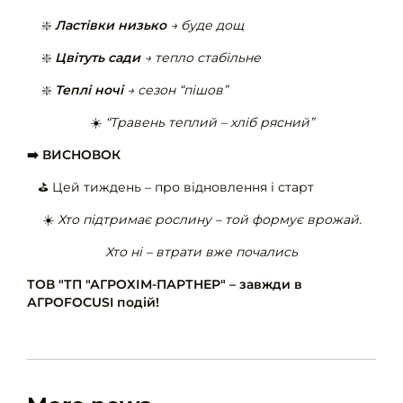
❇️
Ластівки низько
→ буде дощ
❇️
Цвітуть сади
→ тепло стабільне
❇️
Теплі ночі
→ сезон “пішов”
☀️
“Травень теплий – хліб рясний”
➡️ ВИСНОВОК
⛳️ Цей тиждень – про відновлення і старт
☀️
Хто підтримає рослину – той формує врожай.
Хто ні – втрати вже почались
ТОВ "ТП "АГРОХІМ-ПАРТНЕР" – завжди в
АГРОFOCUSI подій!