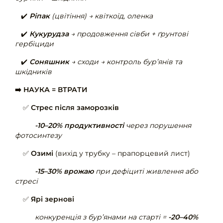
✔️
Ріпак
(цвітіння) → квіткоїд, оленка
✔️
Кукурудза
→ продовження сівби + ґрунтові
гербіциди
✔️
Соняшник
→ сходи → контроль бур’янів та
шкідників
➡️ НАУКА = ВТРАТИ
✅
Стрес після заморозків
-10–20% продуктивності
через порушення
фотосинтезу
✅
Озимі
(вихід у трубку – прапорцевий лист)
-15–30% врожаю
при дефіциті живлення або
стресі
✅
Ярі зернові
конкуренція з бур’янами на старті =
-20–40%