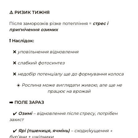
⚠️ РИЗИК ТИЖНЯ
Після заморозків різке потепління =
стрес і
пригнічення озимих
❗ Наслідок:
❌
уповільнення відновлення
❌
слабкий фотосинтез
❌
недобір потенціалу ще до формування колоса
☀️
Рослина може виглядати живою, але ще не
працює на врожай
➡️ ПОЛЕ ЗАРАЗ
✔️
Озимі
– відновлення після стресу, потрібен
захист
✔️
Ярі (пшениця, ячмінь)
– сходи/кущення →
бур’яни + шкідники