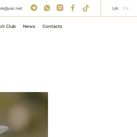
UA
EN
rk@ukr.net
oil Club
News
Contacts