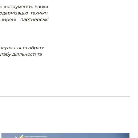
і інструменти. Банки
дернізацію техніки,
оширені
партнерські
нсування та обрати
абу діяльності та