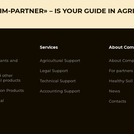
M-PARTNER» – IS YOUR GUIDE IN AGR
Services
About Com
ants and
Agricultural Support
About Comp
Legal Support
For partners
 other
l products
Technical Support
Healthy Soil
ion Products
Accounting Support
News
al
Contacts