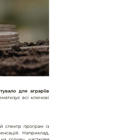
тувало для аграріїв
ематизує всі ключові
 спектр програм із
енсацій. Наприклад,
 на голову,
часткове