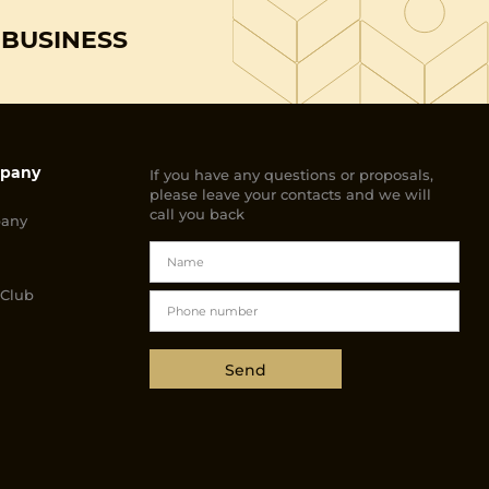
IBUSINESS
pany
If you have any questions or proposals,
please leave your contacts and we will
call you back
any
 Club