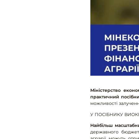
Міністерство еконо
практичний посібни
можливості залученн
У ПОСІБНИКУ ВИО
Найбільш масштабн
державного бюджету
аграрії можуть от