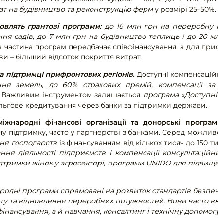
ат на будівництво та реконструкцію ферм
у розмірі 25–50%
влять грантові програми:
до 16 млн грн на переробну п
ня садів, до 7 млн грн на будівництво теплиць і до 20 
на частина програм передбачає співфінансування, а для пр
ви – більший відсоток покриття витрат.
а підтримці прифронтових регіонів.
Доступні компенсаційн
ння земель, до 60% страхових премій, компенсації за
. Важливим інструментом залишається
програма «Доступні
ільгове кредитування через банки за підтримки держави.
жнародні фінансові організації та донорські програм
ану підтримку, часто у партнерстві з банками. Серед можли
ння господарств
із фінансуванням від кількох тисяч до 150 ти
ння діяльності підприємств і компенсації консультаційн
дтримки жінок у агросекторі, програми UNIDO для підвище
родні програми спрямовані на розвиток стандартів безпечн
ту та відновлення переробних потужностей. Вони часто 
фінансування, а й навчання, консалтинг і технічну допомогу