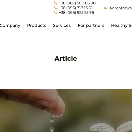
+38 (067) 500 65 00
+38 (096) 717 16 01
agrohimwo
+38 (066) 925 25 96
 Company
Products
Services
For partners
Healthy S
Growth Stimulants and
Agricultural Support
Micronutrients
Article
Legal Support
Inoculants and other
Technical Support
microbiological products
Accounting Support
Plants Protection Products
Sowing material
Fertilizers