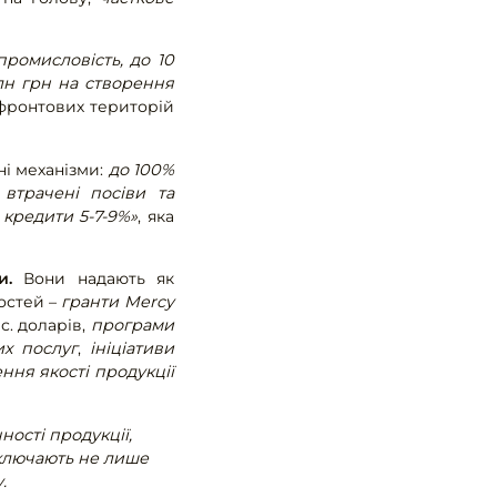
.
ромисловість, до 10
млн грн на створення
ифронтових територій
і механізми:
до 100%
 втрачені посіви та
 кредити 5-7-9%»
, яка
и.
Вони надають як
востей –
гранти Mercy
с. доларів,
програми
их послуг
,
ініціативи
ння якості продукції
ості продукції,
включають не лише
.