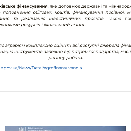
ківське фінансування
, яке доповнює державні та міжнародн
 поповнення обігових коштів, фінансування посівної, мо
ння та реалізацію інвестиційних проєктів
. Також п
ьниками ресурсів і фінансовий лізинг
.
є аграріям комплексно оцінити всі доступні джерела фіна
націю інструментів залежно від потреб господарства, масшт
регіону роботи.
me.gov.ua/News/Detal/agrofinansuvannia