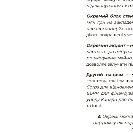
відшкодування витр
Окремий блок стано
млн грн на закладен
овочесховищ
. Знач
діють покращені умо
Окремий акцент – н
вартості розмінува
пошкоджене майно
дозволяє залучати п
Другий напрям – мі
грантову, так і зміш
Corps для відновле
ЄБРР для фінансува
уряду Канади для пі
та інші.
⛳️
Окремі міжна
підтримку експор