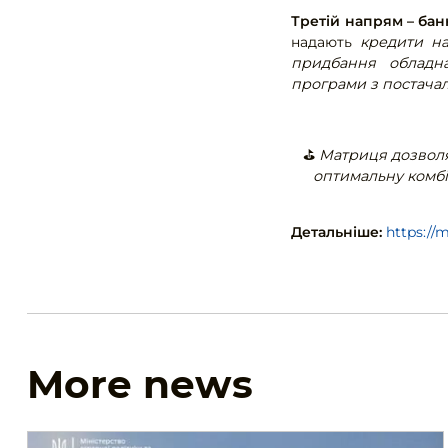
Третій напрям – бан
надають
кредити на
придбання обладна
програми з постачал
⛳️
Матриця дозволя
оптимальну комбі
Детальніше:
https://
More news