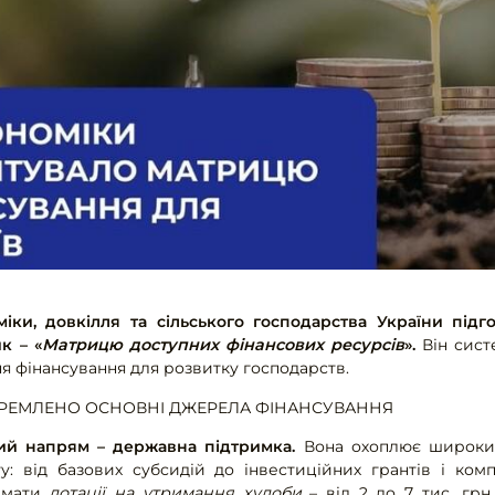
міки, довкілля та сільського господарства України підго
к – «
Матрицю доступних фінансових ресурсів
».
Він сист
я фінансування для розвитку господарств.
КРЕМЛЕНО ОСНОВНІ ДЖЕРЕЛА ФІНАНСУВАННЯ
ий напрям – державна підтримка.
Вона охоплює широкий
: від базових субсидій до інвестиційних грантів і комп
римати
дотації на утримання худоби
– від 2 до 7 тис. грн