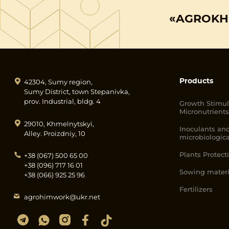
«AGROKHI
Products
42304, Sumy region,
Sumy District, town Stepanivka,
prov. Industrial, bldg. 4
Growth Stimul
Micronutrients
29010, Khmelnytskyi,
Inoculants and
Alley. Proizdniy, 10
microbiologica
Plants Protect
+38 (067) 500 65 00
+38 (096) 717 16 01
Sowing materi
+38 (066) 925 25 96
Fertilizers
agrohimwork@ukr.net